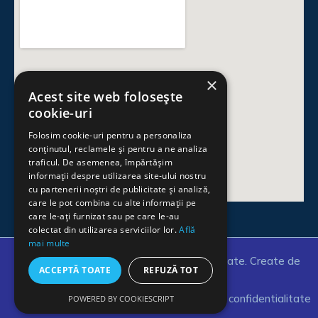
×
Acest site web folosește
cookie-uri
Folosim cookie-uri pentru a personaliza
conținutul, reclamele și pentru a ne analiza
traficul. De asemenea, împărtășim
informații despre utilizarea site-ului nostru
cu partenerii noștri de publicitate și analiză,
care le pot combina cu alte informații pe
care le-ați furnizat sau pe care le-au
colectat din utilizarea serviciilor lor.
Află
mai multe
© 2025 Copyright. Toate drepturile rezervate. Create de
ACCEPTĂ TOATE
REFUZĂ TOT
MarketingSeo.ro
Politica Cookie
Politica de confidentialitate
POWERED BY COOKIESCRIPT